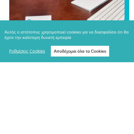
Αυτός ο ιστότοπος χρησιμοποιεί cookies για να διασφαλίσει ότι θα
έχετε την καλύτερη δυνατή εμπειρία
Η Κλαίρη Περηφάνου είναι διαπιστευμένη
Ρυθμίσεις Cookies
Αποδέχομαι όλα τα Cookies
διαμεσολαβήτρια και business coach με
περισσότερα από 20 χρόνια εμπειρίας στον
χώρο της επιχειρηματικότητας. Είναι πρέσβειρα
γυναικείας επιχειρηματικότητας και ιδρύτρια του
Believe – Bridge to Success
, με στόχο να
βοηθά ανθρώπους και επιχειρήσεις να
ξεπερνούν εμπόδια και να δημιουργούν
ουσιαστική πρόοδο.
Έχοντας συνεργαστεί με επαγγελματίες και